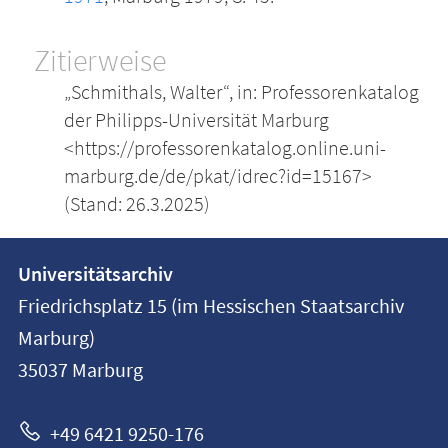
Zitierweise
„Schmithals, Walter“, in: Professorenkatalog
der Philipps-Universität Marburg
<https://professorenkatalog.online.uni-
marburg.de/de/pkat/idrec?id=15167>
(Stand: 26.3.2025)
Kontakt
Kontaktinformationen
Universitätsarchiv
der
und
Friedrichsplatz 15 (im Hessischen Staatsarchiv
Universität
Informationen
Marburg)
Marburg
35037
Marburg
zur
Website
+49 6421 9250-176