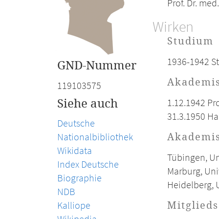
Prof. Dr. med.
Wirken
Studium
1936-1942 St
GND-Nummer
Akademis
119103575
1.12.1942 Pr
Siehe auch
31.3.1950 Ha
Deutsche
Nationalbibliothek
Akademis
Wikidata
Tübingen, Uni
Index Deutsche
Marburg, Univ
Biographie
Heidelberg, U
NDB
Kalliope
Mitglied
Wikipedia