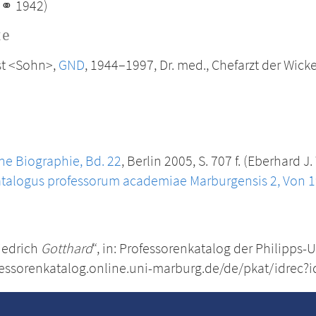
 (⚭ 1942)
te
ost <Sohn>,
GND
, 1944–1997, Dr. med., Chefarzt der Wick
e Biographie, Bd. 22
, Berlin 2005, S. 707 f. (Eberhard J
talogus professorum academiae Marburgensis 2, Von 1
riedrich
Gotthard
“, in: Professorenkatalog der Philipps-
fessorenkatalog.online.uni-marburg.de/de/pkat/idrec?i