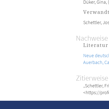
Düker, Gina,
Verwand
Schettler, J
Nachweise
Literatur
Neue deutsch
Auerbach, Ca
Zitierweise
„Schettler, F
<https://pro
Kontakt
Kontaktinformationen