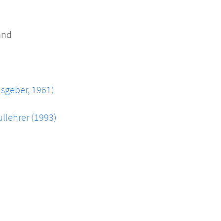
and
usgeber, 1961)
llehrer (1993)