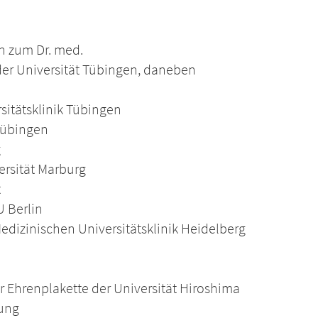
n zum Dr. med.
der Universität Tübingen, daneben
sitätsklinik Tübingen
 Tübingen
g
rsität Marburg
t
U Berlin
Medizinischen Universitätsklinik Heidelberg
r Ehrenplakette der Universität Hiroshima
hung