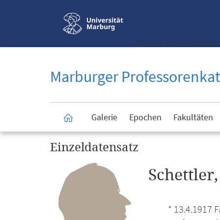
Service-
Navigation
KONTRASTREICHE VERSION
SUCHE
Philipps-Universität 
Marburger Professorenkat
Galerie
Epochen
Fakultäten
Startseite
Einzeldatensatz
Schettler
* 13.4.1917 F