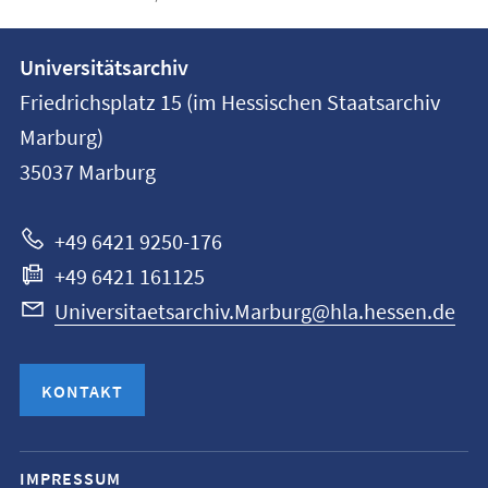
Kontakt
Kontaktinformationen
Universitätsarchiv
der
und
Friedrichsplatz 15 (im Hessischen Staatsarchiv
Universität
Informationen
Marburg)
Marburg
35037
Marburg
zur
Website
+49 6421 9250-176
+49 6421 161125
Universitaetsarchiv.Marburg@hla.hessen.de
KONTAKT
Mobile-
IMPRESSUM