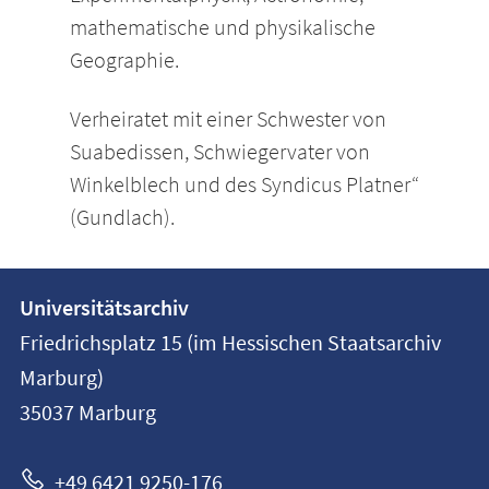
mathematische und physikalische
Geographie.
Verheiratet mit einer Schwester von
Suabedissen, Schwiegervater von
Winkelblech und des Syndicus Platner“
(Gundlach).
Kontakt
Kontaktinformationen
Universitätsarchiv
der
und
Friedrichsplatz 15 (im Hessischen Staatsarchiv
Universität
Informationen
Marburg)
Marburg
35037
Marburg
zur
Website
+49 6421 9250-176