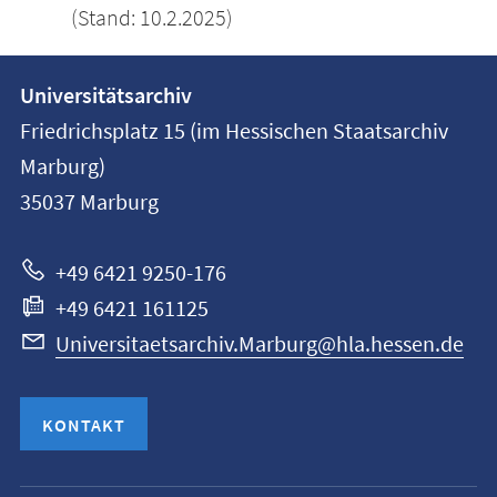
(Stand: 10.2.2025)
Kontakt
Kontaktinformationen
Universitätsarchiv
der
und
Friedrichsplatz 15 (im Hessischen Staatsarchiv
Universität
Informationen
Marburg)
Marburg
35037
Marburg
zur
Website
+49 6421 9250-176
+49 6421 161125
Universitaetsarchiv.Marburg@hla.hessen.de
KONTAKT