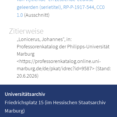
geleerden (serietitel), RP-P-1917-544
,
CC0
1.0
(Ausschnitt)
Zitierweise
„Lonicerus, Johannes“, in:
Professorenkatalog der Philipps-Universität
Marburg
<https://professorenkatalog.online.uni-
marburg.de/de/pkat/idrec?id=9587> (Stand:
20.6.2026)
Kontakt
Kontaktinformationen
Universitätsarchiv
der
und
Friedrichsplatz 15 (im Hessischen Staatsarchiv
Universität
Informationen
Marburg)
Marburg