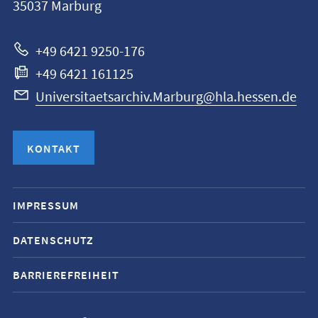
35037
Marburg
zur
Website
+49 6421 9250-176
+49 6421 161125
Universitaetsarchiv.Marburg@hla.hessen.de
KONTAKT
Mobile-
IMPRESSUM
Service-
DATENSCHUTZ
Navigation
und
BARRIEREFREIHEIT
Social
Media