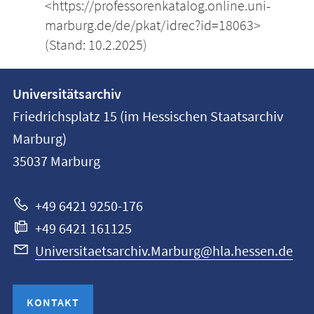
<https://professorenkatalog.online.uni-
marburg.de/de/pkat/idrec?id=18063>
(Stand: 10.2.2025)
Kontakt
Kontaktinformationen
Universitätsarchiv
der
und
Friedrichsplatz 15 (im Hessischen Staatsarchiv
Universität
Informationen
Marburg)
Marburg
35037
Marburg
zur
Website
+49 6421 9250-176
+49 6421 161125
Universitaetsarchiv.Marburg@hla.hessen.de
KONTAKT