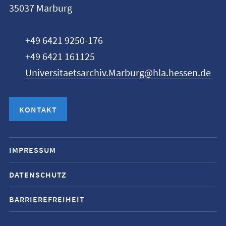
Marburg
35037
Marburg
zur
Website
+49 6421 9250-176
+49 6421 161125
Universitaetsarchiv.Marburg@hla.hessen.de
KONTAKT
Mobile-
IMPRESSUM
Service-
DATENSCHUTZ
Navigation
und
BARRIEREFREIHEIT
Social