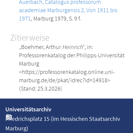
Auerbach, Catalogus professorum
academiae Marburgensis 2, Von 1911 bis
1971
, Marburg 1979, S. 9 f.
Zitierweise
„Boehmer, Arthur
Heinrich
“, in:
Professorenkatalog der Philipps-Universität
Marburg
<https://professorenkatalog.online.uni-
marburg.de/de/pkat/idrec?id=14918>
(Stand: 25.3.2026)
Kontakt
Kontaktinformationen
Universitätsarchiv
der
und
Friedrichsplatz 15 (im Hessischen Staatsarchiv
Universität
Informationen
Marburg)