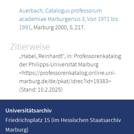
Auerbach, Catalogus professorum
academiae Marburgensis 3, Von 1971 bis
1991
, Marburg 2000, S. 217.
Zitierweise
„Habel, Reinhardt“, in: Professorenkatalog
der Philipps-Universität Marburg
<https://professorenkatalog.online.uni-
marburg.de/de/pkat/idrec?id=19383>
(Stand: 10.2.2025)
Kontakt
Kontaktinformationen
Universitätsarchiv
der
und
Friedrichsplatz 15 (im Hessischen Staatsarchiv
Universität
Informationen
Marburg)