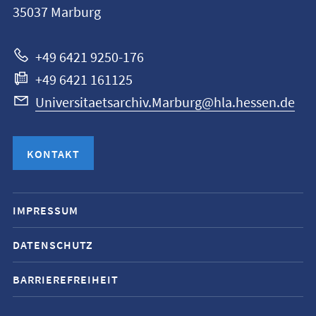
Marburg
35037
Marburg
zur
Website
+49 6421 9250-176
+49 6421 161125
Universitaetsarchiv.Marburg@hla.hessen.de
KONTAKT
Mobile-
IMPRESSUM
Service-
DATENSCHUTZ
Navigation
und
BARRIEREFREIHEIT
Social