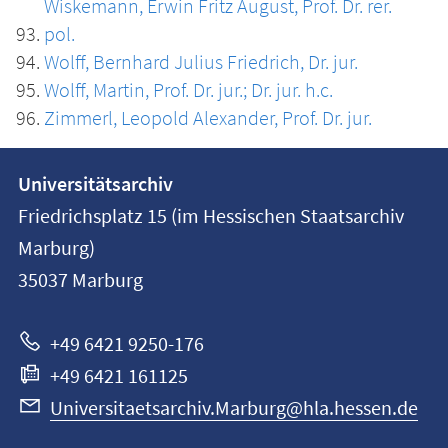
Wiskemann, Erwin Fritz August, Prof. Dr. rer.
pol.
Wolff, Bernhard Julius Friedrich, Dr. jur.
Wolff, Martin, Prof. Dr. jur.; Dr. jur. h.c.
Zimmerl, Leopold Alexander, Prof. Dr. jur.
Kontakt
Kontaktinformationen
Universitätsarchiv
der
und
Friedrichsplatz 15 (im Hessischen Staatsarchiv
Universität
Informationen
Marburg)
Marburg
35037
Marburg
zur
Website
+49 6421 9250-176
+49 6421 161125
Universitaetsarchiv.Marburg@hla.hessen.de